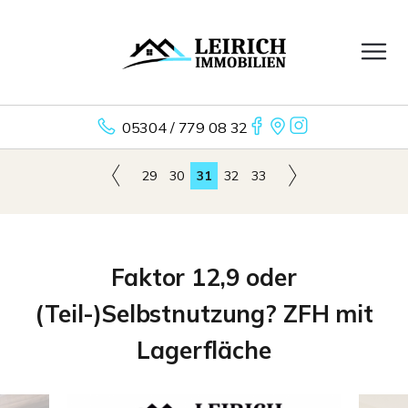
05304 / 779 08 32
29
30
31
32
33
Faktor 12,9 oder
(Teil-)Selbstnutzung? ZFH mit
Lagerfläche