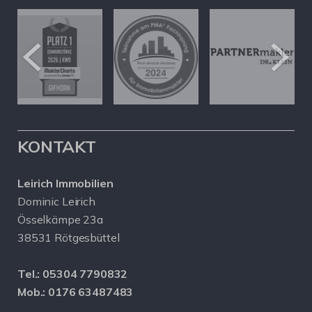
KONTAKT
Leirich Immobilien
Dominic Leirich
Össelkämpe 23a
38531 Rötgesbüttel
Tel.:
05304 7790832
Mob.:
0176 63487483