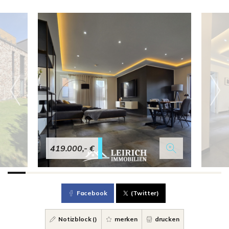
419.000,- €
Facebook
(Twitter)
Notizblock (
)
merken
drucken