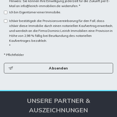
Hinweis: Sie können Ihre Einwilligung jederzeit für die Zukunft per E-
Mail an info@leirich-immobilien.de widerrufen. *
Ich bin Eigentümer einer Immobilie.
Ich/wir bestätige/n die Provisionsvereinbarung für den Fall, dass
ich/wir diese Immobilie durch einen notariellen Kaufvertrag erwerbe/n,
und werde/n an die Firma Dominic Leirich Immobilien eine Provision in
Höhe von 2,98 % fällig bei Beurkundung des notariellen
Kaufvertrages bezahle/n.
*
* Pflichtfelder
Absenden
UNSERE PARTNER &
AUSZEICHNUNGEN