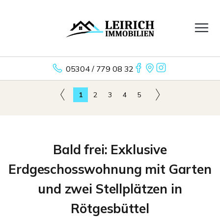
05304 / 779 08 32
1
2
3
4
5
Bald frei: Exklusive
Erdgeschosswohnung mit Garten
und zwei Stellplätzen in
Rötgesbüttel