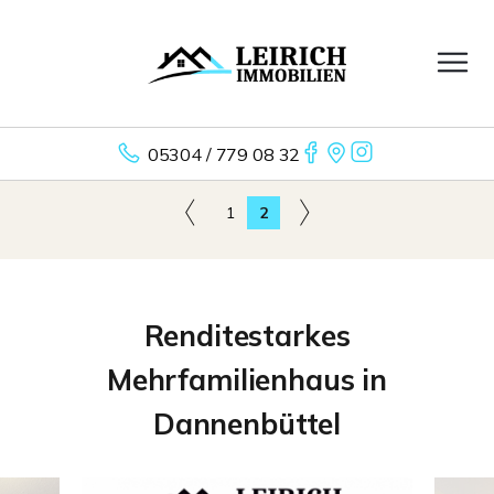
05304 / 779 08 32
1
2
Renditestarkes
Mehrfamilienhaus in
Dannenbüttel