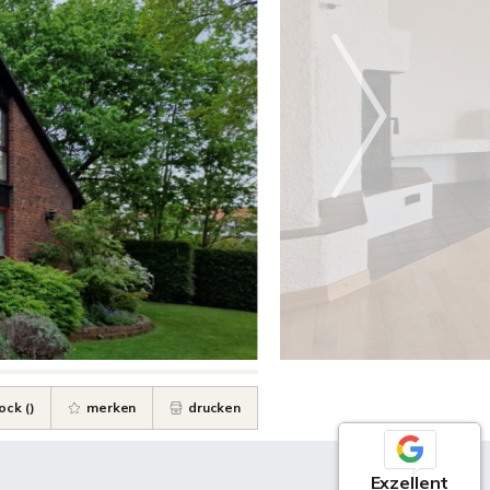
ock (
)
merken
drucken
Exzellent