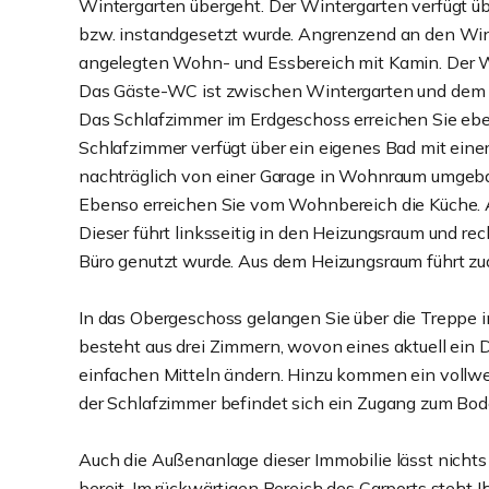
Wintergarten übergeht. Der Wintergarten verfügt 
bzw. instandgesetzt wurde. Angrenzend an den Wint
angelegten Wohn- und Essbereich mit Kamin. Der W
Das Gäste-WC ist zwischen Wintergarten und dem 
Das Schlafzimmer im Erdgeschoss erreichen Sie eb
Schlafzimmer verfügt über ein eigenes Bad mit ein
nachträglich von einer Garage in Wohnraum umgeba
Ebenso erreichen Sie vom Wohnbereich die Küche. 
Dieser führt linksseitig in den Heizungsraum und rech
Büro genutzt wurde. Aus dem Heizungsraum führt zud
In das Obergeschoss gelangen Sie über die Treppe
besteht aus drei Zimmern, wovon eines aktuell ein D
einfachen Mitteln ändern. Hinzu kommen ein vollwe
der Schlafzimmer befindet sich ein Zugang zum Bod
Auch die Außenanlage dieser Immobilie lässt nichts
bereit. Im rückwärtigen Bereich des Carports steht 