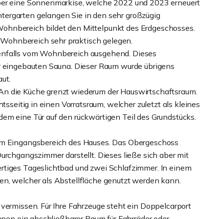
über eine Sonnenmarkise, welche 2022 und 2023 erneuert
ergarten gelangen Sie in den sehr großzügig
ohnbereich bildet den Mittelpunkt des Erdgeschosses.
Wohnbereich sehr praktisch gelegen.
enfalls vom Wohnbereich ausgehend. Dieses
er eingebauten Sauna. Dieser Raum wurde übrigens
ut.
An die Küche grenzt wiederum der Hauswirtschaftsraum.
tsseitig in einen Vorratsraum, welcher zuletzt als kleines
em eine Tür auf den rückwärtigen Teil des Grundstücks.
 im Eingangsbereich des Hauses. Das Obergeschoss
urchgangszimmer darstellt. Dieses ließe sich aber mit
rtiges Tageslichtbad und zwei Schlafzimmer. In einem
en, welcher als Abstellfläche genutzt werden kann.
 vermissen. Für Ihre Fahrzeuge steht ein Doppelcarport
Ihnen ein abschließbarer Raum für Fahrräder oder