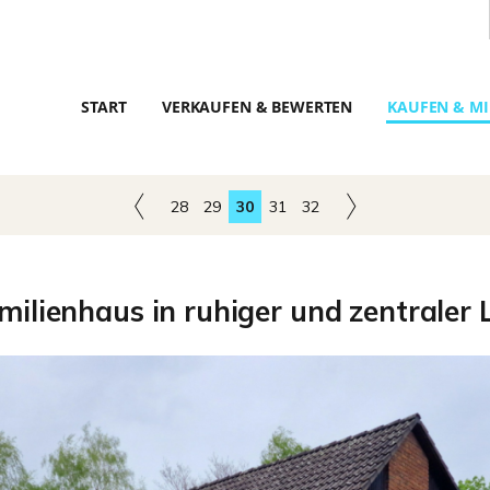
START
VERKAUFEN & BEWERTEN
KAUFEN & MI
28
29
30
31
32
milienhaus in ruhiger und zentraler