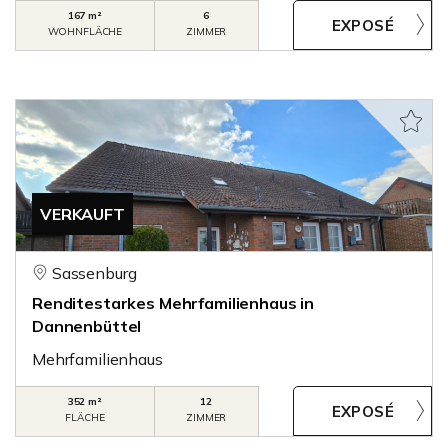
167 m²
6
WOHNFLÄCHE
ZIMMER
VERKAUFT
Sassenburg
Renditestarkes Mehrfamilienhaus in
Dannenbüttel
Mehrfamilienhaus
352 m²
12
FLÄCHE
ZIMMER