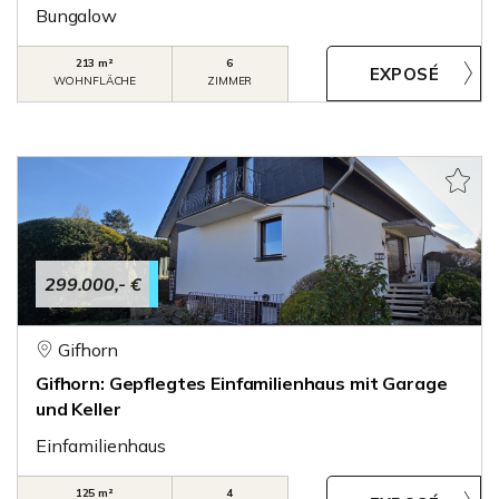
Bungalow
213 m²
6
WOHNFLÄCHE
ZIMMER
299.000,- €
Gifhorn
Gifhorn: Gepflegtes Einfamilienhaus mit Garage
und Keller
Einfamilienhaus
125 m²
4