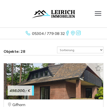
05304 / 779 08 32
Objekte:
28
498.000,- €
Gifhorn