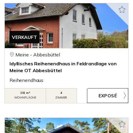
VERKAUFT
Meine - Abbesbüttel
Idyllisches Reihenendhaus in Feldrandlage von
Meine OT Abbesbüttel
Reihenendhaus
101 m²
4
WOHNFLÄCHE
ZIMMER