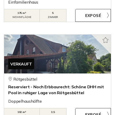
Einfamilienhaus
175 m²
5
WOHNFLÄCHE
ZIMMER
VERKAUFT
Rötgesbüttel
Reserviert - Noch Erbbaurecht: Schöne DHH mit
Pool in ruhiger Lage von Rötgesbüttel
Doppelhaushälfte
102 m²
3,5