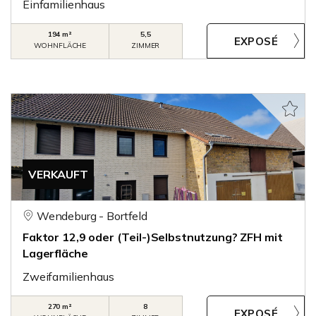
Einfamilienhaus
194 m²
5,5
WOHNFLÄCHE
ZIMMER
VERKAUFT
Wendeburg - Bortfeld
Faktor 12,9 oder (Teil-)Selbstnutzung? ZFH mit
Lagerfläche
Zweifamilienhaus
270 m²
8