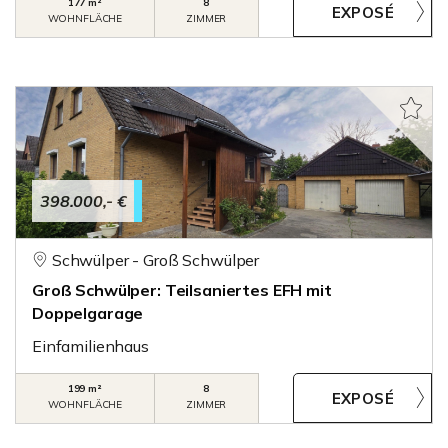
177 m²
8
WOHNFLÄCHE
ZIMMER
398.000,- €
Schwülper - Groß Schwülper
Groß Schwülper: Teilsaniertes EFH mit
Doppelgarage
Einfamilienhaus
199 m²
8
WOHNFLÄCHE
ZIMMER