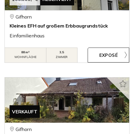
Gifhorn
Kleines EFH auf großem Erbbaugrundstück
Einfamilienhaus
88 m²
3,5
WOHNFLÄCHE
ZIMMER
VERKAUFT
Gifhorn