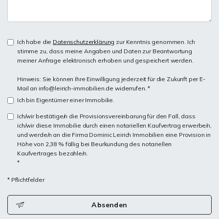
Ich habe die
Datenschutzerklärung
zur Kenntnis genommen. Ich
stimme zu, dass meine Angaben und Daten zur Beantwortung
meiner Anfrage elektronisch erhoben und gespeichert werden.
Hinweis: Sie können Ihre Einwilligung jederzeit für die Zukunft per E-
Mail an info@leirich-immobilien.de widerrufen. *
Ich bin Eigentümer einer Immobilie.
Ich/wir bestätige/n die Provisionsvereinbarung für den Fall, dass
ich/wir diese Immobilie durch einen notariellen Kaufvertrag erwerbe/n,
und werde/n an die Firma Dominic Leirich Immobilien eine Provision in
Höhe von 2,38 % fällig bei Beurkundung des notariellen
Kaufvertrages bezahle/n.
*
* Pflichtfelder
Absenden