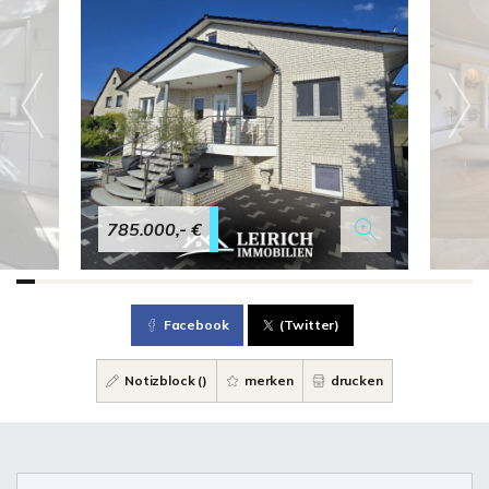
785.000,- €
Facebook
(Twitter)
Notizblock (
)
merken
drucken