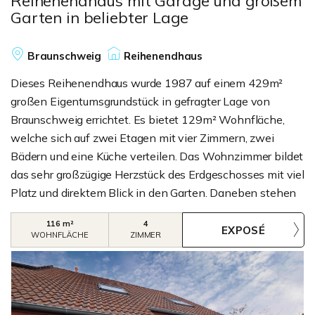
Reihenendhaus mit Garage und großem
Garten in beliebter Lage
Braunschweig
Reihenendhaus
Dieses Reihenendhaus wurde 1987 auf einem 429m²
großen Eigentumsgrundstück in gefragter Lage von
Braunschweig errichtet. Es bietet 129m² Wohnfläche,
welche sich auf zwei Etagen mit vier Zimmern, zwei
Bädern und eine Küche verteilen. Das Wohnzimmer bildet
das sehr großzügige Herzstück des Erdgeschosses mit viel
Platz und direktem Blick in den Garten. Daneben stehen
Ihnen ein Bad, die Küche und ein Abstellraum in dieser
116 m²
4
Etage zur Verfügung. Das Dachgeschoss umfasst drei
WOHNFLÄCHE
ZIMMER
Zimmer und ein Bad, welches nahezu dem
Rohbauzustand entspricht. Aus dem Flur erreichen Sie
den Spitzboden, welcher zusätzlichen Stauraum
bietet.Die Immobilie bietet dank des relativ jungen