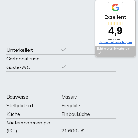
Exzellent
4,9
Basierend auf
55 Google-Bewertungen
Unterkellert
Echtheit von Bewertungen
Gartennutzung
Gäste-WC
Bauweise
Massiv
Stellplatzart
Freiplatz
Küche
Einbauküche
Mieteinnahmen p.a.
(IST)
21.600,- €