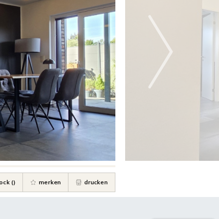
ock (
)
merken
drucken