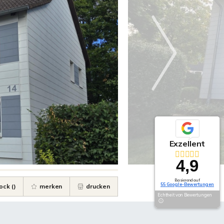
Exzellent
4,9
Basierend auf
55 Google-Bewertungen
ock (
)
merken
drucken
Echtheit von Bewertungen